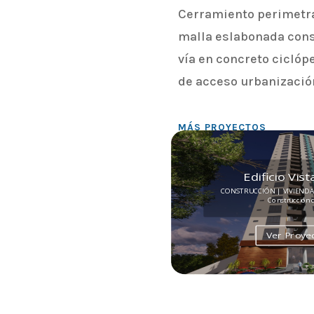
Cerramiento perimetral
malla eslabonada cons
vía en concreto ciclóp
de acceso urbanización
MÁS PROYECTOS
Edificio Vis
CONSTRUCCIÓN | VIVIENDAEdi
Construcción d
Ver Proye