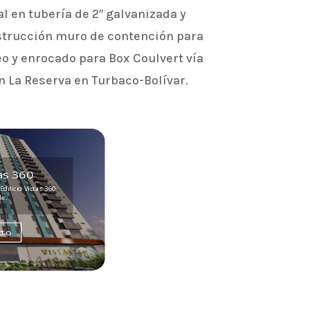
 en tubería de 2″ galvanizada y
trucción muro de contención para
eo y enrocado para Box Coulvert vía
 La Reserva en Turbaco-Bolívar.
tas 360
ficio Vistas 360
e...
cto