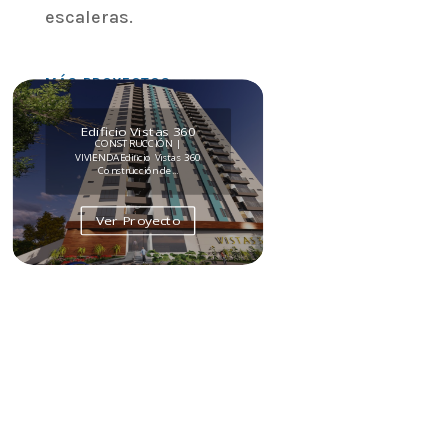
escaleras.
MÁS PROYECTOS
Edificio Vistas 360
CONSTRUCCIÓN |
VIVIENDAEdificio Vistas 360
Construcción de...
Ver Proyecto