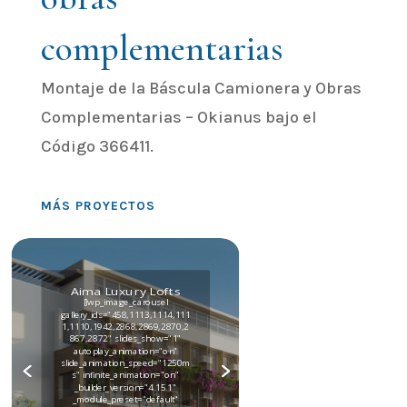
complementarias
Montaje de la Báscula Camionera y Obras
Complementarias – Okianus bajo el
Código 366411.
MÁS PROYECTOS
Aima Luxury Lofts
[lwp_image_carousel
gallery_ids="458,1113,1114,111
1,1110,1942,2868,2869,2870,2
867,2872" slides_show="1"
autoplay_animation="on"
slide_animation_speed="1250m
s" infinite_animation="on"
_builder_version="4.15.1"
_module_preset="default"