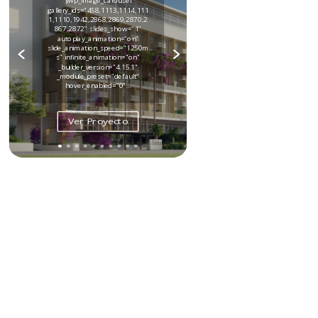
[lwp_image_carousel
gallery_ids="458,1113,1114,111
1,1110,1942,2868,2869,2870,2
867,2872" slides_show="1"
autoplay_animation="on"
slide_animation_speed="1250m
s" infinite_animation="on"
_builder_version="4.15.1"
_module_preset="default"
hover_enabled="0"...
Ver Proyecto