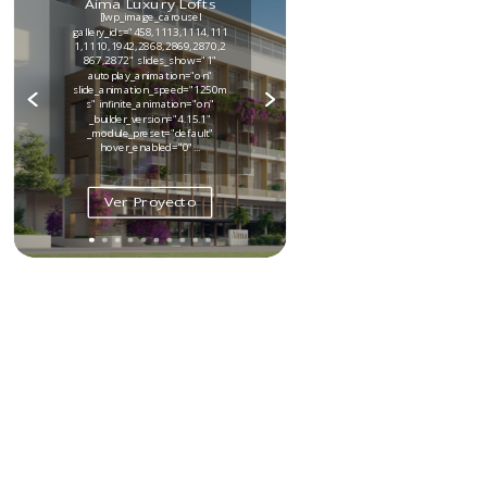
Aima Luxury Lofts
[lwp_image_carousel
gallery_ids="458,1113,1114,111
1,1110,1942,2868,2869,2870,2
867,2872" slides_show="1"
autoplay_animation="on"
slide_animation_speed="1250m
s" infinite_animation="on"
_builder_version="4.15.1"
_module_preset="default"
hover_enabled="0"...
Ver Proyecto